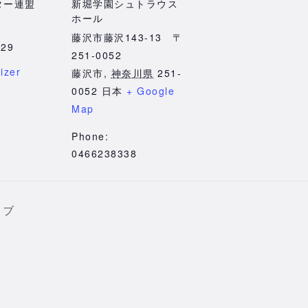
ター連盟
新堀学園シュトラウス
ホール
藤沢市藤沢143-13 〒
229
251-0052
izer
藤沢市
,
神奈川県
251-
0052
日本
+ Google
Map
Phone:
0466238338
イブ