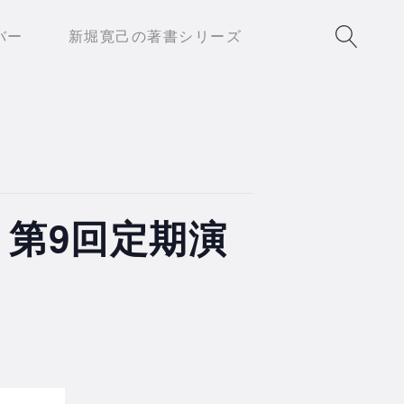
バー
新堀寛己の著書シリーズ
 第9回定期演