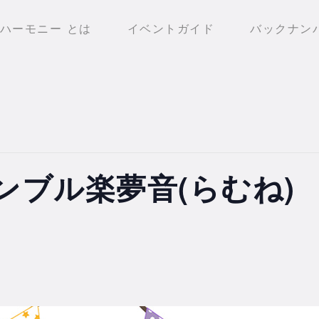
ハーモニー とは
イベントガイド
バックナン
ンブル楽夢音(らむね)